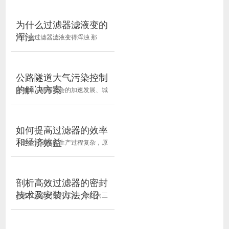
统中，丰富的产品类型可替...
接触。 2、操作简单; 3、采用PVC
材质制成，可耐铬酸液及各种酸碱
为什么过滤器滤液变的
液; 4、适合铬酸液电镀液、化学液
浑浊
为什么过滤器滤液变得浑浊 那
循环过滤用; 5、泵浦采用PVDF材
么，过滤器的滤液变得浑浊的原因
质制成;
是什么？ 1.滤布目数太小 网格是
滤布的一个重要参数。参数的大小
公路隧道大气污染控制
表示滤布的过滤孔数。网格越小，
的解决方案
近年来，随着社会的加速发展、城
高效过滤器的过滤孔越大。相反，
市的快速扩张和人口的高度集中，
滤布的过滤孔越小。因此，...
城市公路隧道逐渐成为缓解交通压
力的有效方案。隧道作为一个相对
如何提高过滤器的效率
封闭的人工空间，存在噪声和振
和经济效益
中效过滤器的生产过程复杂，原
动、内外空气交换困难、污染物易
料昂贵，但是易于使用并且可以连
积聚、能见度低等问题。...
续使用。因此，结转时价格不高。
关键是人们经常使用工作服和自动
剖析高效过滤器的密封
焊接机。如果员工熟练掌握技术，
技术及安装方法介绍
高效过滤器的密封技术一般分为三
那么价格将会很低。如果是非标准
大类，包括接触填料密封、液槽刀
的型号和规格，人们还...
口密封、负压泄漏密封三种，洁净