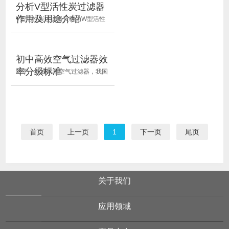
室和高效空气过滤器的密封是确保
分析V型活性炭过滤器
洁净室洁净度的关键因素之一，因
作用及用途介绍
V型活性炭过滤器又称为W型活性
此在设计洁净室时就应该选择先进
炭过滤器，属于空气过滤器中化学
的密封技术和可靠的密...
类过滤产品，活性炭填充料可选矿
晶活性炭、煤质活性炭、木质活性
初中高效空气过滤器效
炭等。V型活性炭过滤器专为中央
率分级标准
对于一般通风用空气过滤器，我国
空调和集中通风系统设计，清除空
有两种分级标准：GB 12218-89
气中的异味(恶臭)和有害气...
&ldquo;一般通风用空气过滤器性
能试验方法&rdquo; 和GB 14295-
93 &ldquo;空气过滤器&rdquo; 国
首页
上一页
1
下一页
尾页
内有人根据对百余种不同工艺、不
同材质的空气滤材、滤器的...
关于我们
应用领域