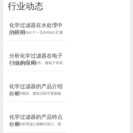
行业动态
化学过滤器在水处理中
的应用
由于&ldquo;十一五&rdquo;扩建
工程需要，海水淡化外供量增加，
原水量相应增加，水质要求提高，
原二级处理能力为240t/h重力式无
分析化学过滤器在电子
阀过滤机不能满足生产需求，系统
行业的应用
在集成半导体器件、微电子等高
存在问题，改造在所难免，化学过
科技企业中，随着产品工艺复杂度
滤器起着关键性作用，...
的增加和产品工艺线宽度的缩小，
空气中的气态分子污染物(以下简
化学过滤器的产品介绍
称AMC)往往会导致产品良率下降
分析
1、化学模块、圆筒式和可更换板
和性能下降和失败，化学过滤器起
式空气过滤器 化学模块、圆筒式
着重要作用，那么，下面一...
和可更换板式空气过滤器的配套使
用提供了更全面的压降范围和祛除
化学过滤器的产品特点
效率 过滤系统内部高品质的密封
分析
1、滤材采用滤心锁帽式设计，密
设计防止了泄漏 在普通的暖通系
封性优，滤筒完全无任何金属材质